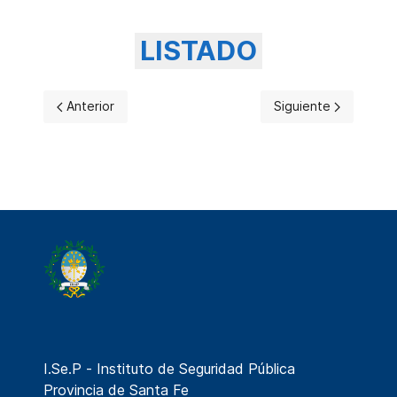
LISTADO
Artículo anterior: RATIFICACIÓN NO APTO MEDICO DE 
Artículo siguient
Anterior
Siguiente
I.Se.P - Instituto de Seguridad Pública
Provincia de Santa Fe