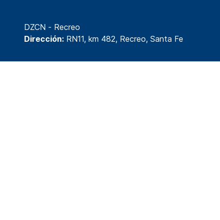
DZCN - Recreo
Dirección:
RN11, km 482, Recreo, Santa Fe
© 2026 División Tecnología y Desarrollo
www.isepsantafe.edu.ar