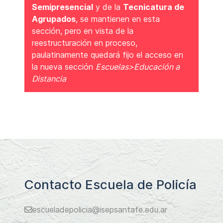
Semipresencial
y de la
Tecnicatura de
Agrupados
, se mantienen en esta
sección, pero en vista de la
reestructuración en proceso,
paulatinamente quedará fijo el acceso en
la nueva sección
Escuelas>Educación a
Distancia
Contacto Escuela de Policía
escueladepolicia@isepsantafe.edu.ar