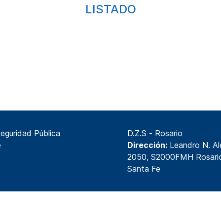
LISTADO
DE CERTIFICADOS RECTIFCADA PARA RECURSOS DE REVOCATORIA D
Seguridad Pública
D.Z.S - Rosario
e
Dirección:
Leandro N. A
2050, S2000FMH Rosari
Santa Fe