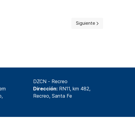
E NO APTOS EN LA DE ENTREGA DE CARPETA MEDICA
Artículo siguiente: Selección:
Siguiente
DZCN - Recreo
lem
Dirección:
RN11, km 482,
o,
Recreo, Santa Fe