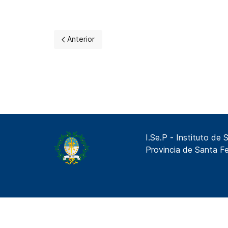
Artículo anterior: FECHA DE PRESENTACION 
Anterior
I.Se.P - Instituto de 
Provincia de Santa F