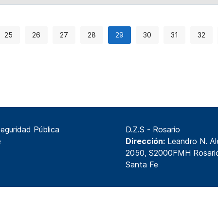
25
26
27
28
29
30
31
32
Seguridad Pública
D.Z.S - Rosario
e
Dirección:
Leandro N. A
2050, S2000FMH Rosari
Santa Fe